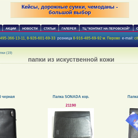
Кейсы, дорожные сумки, чемоданы -
большой выбор
АКЦИИ
НОВОСТИ
CТАТЬИ
ГАЛЕРЕЯ
ТЦ "КОНТАКТ НА ПЕРОВСКОЙ"
-495-366-13-11, 8-926-601-69-33
розница
8-916-485-69-92 м. Перово
e-mail:
ci
пки (19)
папки из искуственной кожи
 черная
Папка SONADA кор.
Папк
21190