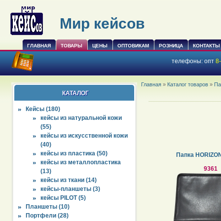
Мир кейсов
ГЛАВНАЯ
ТОВАРЫ
ЦЕНЫ
ОПТОВИКАМ
РОЗНИЦА
КОНТАКТЫ
телефоны:
опт
8
Главная
»
Каталог товаров
»
Па
КАТАЛОГ
Кейсы (180)
кейсы из натуральной кожи
(55)
кейсы из искусственной кожи
(40)
кейсы из пластика (50)
Папка HORIZON
кейсы из металлопластика
9361
(13)
кейсы из ткани (14)
кейсы-планшеты (3)
кейсы PILOT (5)
Планшеты (10)
Портфели (28)