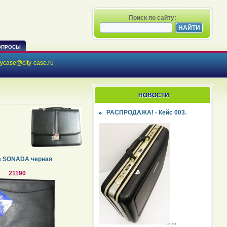
Поиск по сайту:
ОПРОСЫ
tycase@city-case.ru
НОВОСТИ
РАСПРОДАЖА! - Кейс 003.
а SONADA черная
21190
...