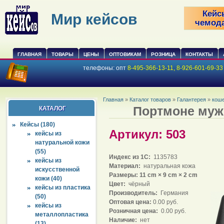
Кейс
Мир кейсов
чемод
ГЛАВНАЯ
ТОВАРЫ
ЦЕНЫ
ОПТОВИКАМ
РОЗНИЦА
КОНТАКТЫ
телефоны:
опт
8-495-366-13-11, 8-926-601-69-3
Главная
»
Каталог товаров
»
Галантерея
»
коше
Портмоне мужс
КАТАЛОГ
Кейсы (180)
Артикул: 503
кейсы из
натуральной кожи
(55)
Индекс из 1С:
1135783
кейсы из
Материал:
натуральная кожа
искусственной
Размеры: 11 cm × 9 cm × 2 cm
кожи (40)
Цвет:
чёрный
кейсы из пластика
Производитель:
Германия
(50)
Оптовая цена:
0.00 руб.
кейсы из
Розничная цена:
0.00 руб.
металлопластика
Наличие:
нет
(13)