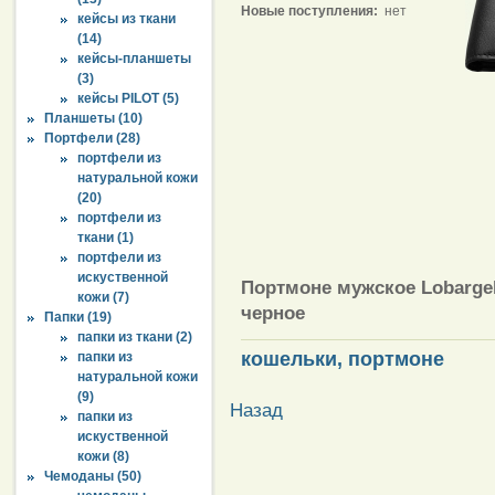
Новые поступления:
нет
кейсы из ткани
(14)
кейсы-планшеты
(3)
кейсы PILOT (5)
Планшеты (10)
Портфели (28)
портфели из
натуральной кожи
(20)
портфели из
ткани (1)
портфели из
искуственной
Портмоне мужское Lobargel
кожи (7)
черное
Папки (19)
папки из ткани (2)
кошельки, портмоне
папки из
натуральной кожи
(9)
Назад
папки из
искуственной
кожи (8)
Чемоданы (50)