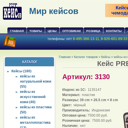
Кейс
Мир кейсов
чемод
ГЛАВНАЯ
ТОВАРЫ
ЦЕНЫ
ОПТОВИКАМ
РОЗНИЦА
КОНТАКТЫ
телефоны:
опт
8-495-366-13-11, 8-926-601-69-3
Главная
»
Каталог товаров
»
Кейсы
»
кейсы из
Кейс PR
КАТАЛОГ
Кейсы (180)
Артикул: 3130
кейсы из
натуральной кожи
(55)
Индекс из 1С:
1135147
кейсы из
Материал:
пластик
искусственной
Размеры: 39 cm × 26.5 cm × 8 cm
кожи (40)
Цвет:
чёрный
кейсы из пластика
Производитель:
Индонезия
(50)
Оптовая цена:
7500.00 руб.
кейсы из
Розничная цена:
7500.00 руб.
металлопластика
Наличие:
нет
(13)